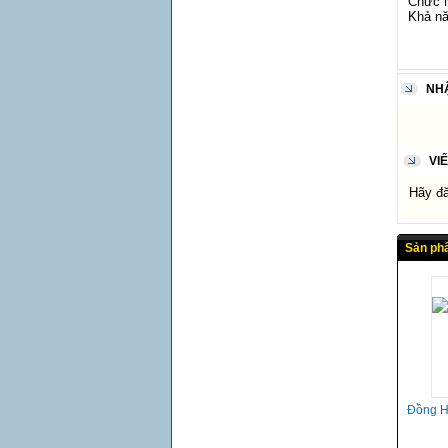
Chức N
Khả nă
NH
VI
Hãy đăn
Sản ph
Đồng H