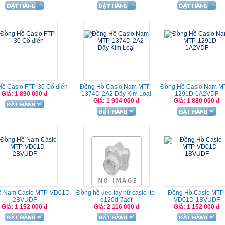
ồ Casio FTP-30 Cổ điển
Đồng Hồ Casio Nam MTP-
Đồng Hồ Casio Nam M
Giá: 1 890 000 đ
1374D-2A2 Dây Kim Loại
1291D-1A2VDF
Giá: 1 904 000 đ
Giá: 1 880 000 đ
ồ Nam Casio MTP-VD01D-
Đồng hồ đeo tay nữ casio ltp-
Đồng Hồ Casio MTP
2BVUDF
e120d-7adf
VD01D-1BVUDF
Giá: 1 152 000 đ
Giá: 2 116 000 đ
Giá: 1 152 000 đ