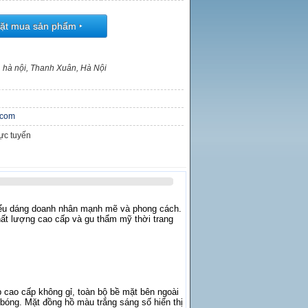
ặt mua sản phẩm
‣
, hà nội, Thanh Xuân, Hà Nội
.com
rực tuyến
iểu dáng doanh nhân mạnh mẽ và phong cách.
ất lượng cao cấp và gu thẩm mỹ thời trang
cao cấp không gỉ, toàn bộ bề mặt bên ngoài
óng. Mặt đồng hồ màu trắng sáng số hiển thị