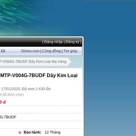
{ Đăng nhập
| Đăng ký }
%
Divivu.com
|
Cộng đồng
|
Trợ giúp
P-V004G-7BUDF Dây Kim Loại Mạ Vàng
 MTP-V004G-7BUDF Dây Kim Loại
y 17/01/2020, Đã xem 2 630 lần
i đã bình chọn
0 đ
4G-7BUDF
Bảo hành:
12 Tháng