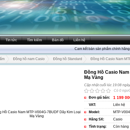
Tin tức
Tìm kiếm
Bản đồ
Liên hệ
Cam kết bán sản phẩm chính hãng 100
hẩm
Đồng hồ nam Casio
Đồng hồ Standard
Đồng Hồ Casio Nam MT
Đồng Hồ Casio Nam
Mạ Vàng
Cập nhật cuối lúc 19:08 ngà
Có 0 ngườ
1 199 00
Đơn giá bán:
VAT:
Liên hệ
Model:
MTP-V00
Hãng SX:
Casio
Tình trạng:
Còn hàng