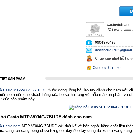
Đ
casiovietnam
42 trường chinh
0904970497
doanhcuc1702@gmail
Chưa cập nhật hỗ trợ t
Công cụ
|
Chia sẻ
|
 TIẾT SẢN PHẨM
thuộc dòng đồng hồ đeo tay dành cho nam với k
hồ Casio MTP-V004G-7BUDF
luôn đem đến cho khách hàng của họ sự hài lòng về mẫu mã sản phẩm và ch
ệt của sản phẩm này.
 hồ Casio MTP-V004G-7BUDF dành cho nam
MTP-V004G-7BUDF với thết kế vẻ bên ngoài bằng chất liệu thép 
ồ Casio nam
ạ vàng ion sáng bóng chưa từng có, dây đeo tay cũng được mạ vàng sáng b