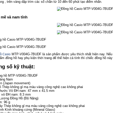
ràng , trên vàng dập trìm các số chẵn từ 10 đến 60 phút tạo điểm nhấn.
mẽ và nam tính
MTP-V004G-7BUDF là sản phẩm được yêu thích nhất hiện nay. Nếu b
ồ Casio
ẩm đồng hồ hay phụ kiện thời trang để thể hiện cá tính thì chiếc đồng hồ này
g số kỹ thuật:
ng hồ MTP-V004G-7BUDF
Dáng Nam
n (Japan movement)
ỏ Thép không gỉ mạ màu vàng công nghệ cao không phai
Thước Vỏ ĐH nam: 47 mm x 41.5 mm
y vỏ ĐH nam: 8.3 mm
Lượng Đồng Hồ (Độ Nặng)
: 96 g
ây Thép không gỉ mạ màu vàng công nghệ cao không phai
ính Kính khoáng cứng (Mineral Glass)