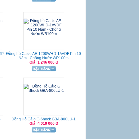
TP-
Đồng hồ Casio AE-1200WHD-1AVDF Pin 10
Năm - Chống Nước WR100m
Giá: 1 246 000 đ
-
Đồng Hồ Cáio G Shock GBA-800LU-1
Giá: 4 019 000 đ