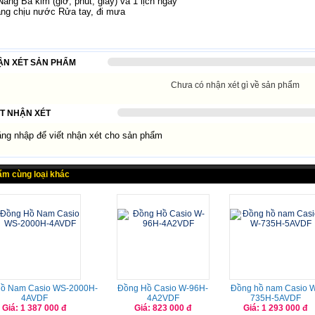
ăng Ba kim (giờ, phút, giây) và 1 lịch ngày
ng chịu nước Rửa tay, đi mưa
ẬN XÉT SẢN PHẨM
Chưa có nhận xét gì về sản phẩm
ẾT NHẬN XÉT
g nhập để viết nhận xét cho sản phẩm
ẩm cùng loại khác
ồ Nam Casio WS-2000H-
Đồng Hồ Casio W-96H-
Đồng hồ nam Casio 
4AVDF
4A2VDF
735H-5AVDF
Giá: 1 387 000 đ
Giá: 823 000 đ
Giá: 1 293 000 đ