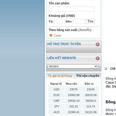
Tên sản phẩm
Khoảng giá (VNĐ)
Từ:
Đến:
Theo hãng sản xuất
(Xem/Ẩn)
Casio
HỖ TRỢ TRỰC TUYẾN
LIÊN KẾT WEBSITE
CHI
Tỷ giá N.tệ/Vàng
Phí vận chuyển
Đồng 
Casio 
Ngoại tệ
Mua vào
Bán ra
đặc bi
USD
23075
23245
EUR
24960.98
26533.06
GBP
29534.14
30656.9
Đồng
JPY
202.02
214.74
Đồng h
AUD
15386.41
16131.86
được m